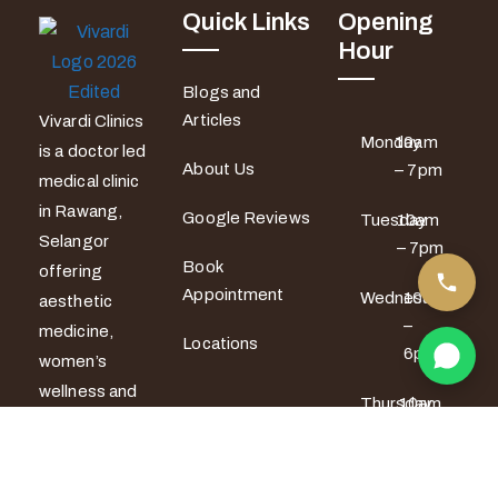
Quick Links
Opening
Hour
Blogs and
Articles
Vivardi Clinics
Monday
10am
is a doctor led
About Us
– 7pm
medical clinic
in Rawang,
Google Reviews
Tuesday
10am
Selangor
– 7pm
Book
offering
Appointment
Wednesday
10am
aesthetic
–
medicine,
Locations
6pm
women’s
wellness and
Thursday
10am
men’s sexual
– 6pm
health
services. All
Friday
10am –