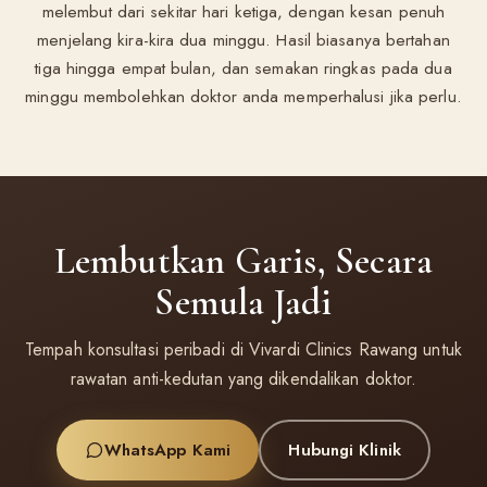
melembut dari sekitar hari ketiga, dengan kesan penuh
menjelang kira-kira dua minggu. Hasil biasanya bertahan
tiga hingga empat bulan, dan semakan ringkas pada dua
minggu membolehkan doktor anda memperhalusi jika perlu.
Lembutkan Garis, Secara
Semula Jadi
Tempah konsultasi peribadi di Vivardi Clinics Rawang untuk
rawatan anti-kedutan yang dikendalikan doktor.
WhatsApp Kami
Hubungi Klinik