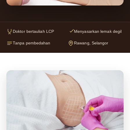
Doktor bertauliah LCP
Menyasarkan lemak degil
Tanpa pembedahan
Rawang, Selangor