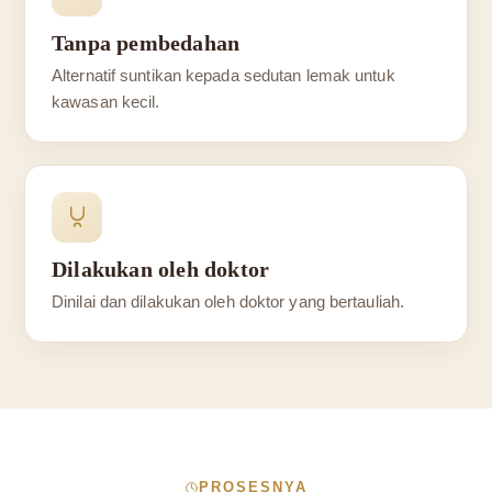
Tanpa pembedahan
Alternatif suntikan kepada sedutan lemak untuk
kawasan kecil.
Dilakukan oleh doktor
Dinilai dan dilakukan oleh doktor yang bertauliah.
PROSESNYA