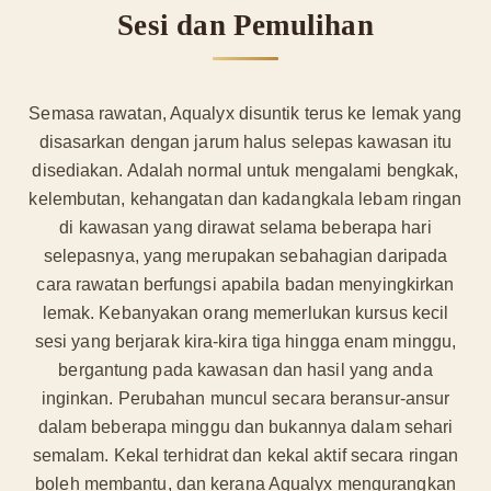
Sesi dan Pemulihan
Semasa rawatan, Aqualyx disuntik terus ke lemak yang
disasarkan dengan jarum halus selepas kawasan itu
disediakan. Adalah normal untuk mengalami bengkak,
kelembutan, kehangatan dan kadangkala lebam ringan
di kawasan yang dirawat selama beberapa hari
selepasnya, yang merupakan sebahagian daripada
cara rawatan berfungsi apabila badan menyingkirkan
lemak. Kebanyakan orang memerlukan kursus kecil
sesi yang berjarak kira-kira tiga hingga enam minggu,
bergantung pada kawasan dan hasil yang anda
inginkan. Perubahan muncul secara beransur-ansur
dalam beberapa minggu dan bukannya dalam sehari
semalam. Kekal terhidrat dan kekal aktif secara ringan
boleh membantu, dan kerana Aqualyx mengurangkan