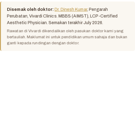
Disemak oleh doktor:
Dr. Dinesh Kumar
, Pengarah
Perubatan, Vivardi Clinics. MBBS (AIMST), LCP-Certified
Aesthetic Physician. Semakan terakhir July 2026.
Rawatan di Vivardi dikendalikan oleh pasukan doktor kami yang
bertauliah. Maklumat ini untuk pendidikan umum sahaja dan bukan
ganti kepada rundingan dengan doktor.