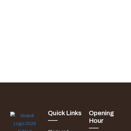
Quick Links
Opening
Hour