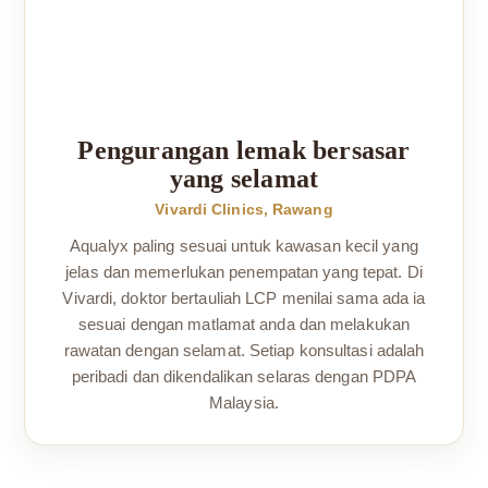
Pengurangan lemak bersasar
yang selamat
Vivardi Clinics, Rawang
Aqualyx paling sesuai untuk kawasan kecil yang
jelas dan memerlukan penempatan yang tepat. Di
Vivardi, doktor bertauliah LCP menilai sama ada ia
sesuai dengan matlamat anda dan melakukan
rawatan dengan selamat. Setiap konsultasi adalah
peribadi dan dikendalikan selaras dengan PDPA
Malaysia.