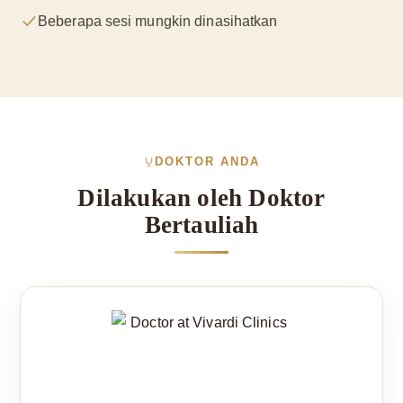
Beberapa sesi mungkin dinasihatkan
DOKTOR ANDA
Dilakukan oleh Doktor
Bertauliah