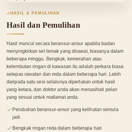
HASIL & PEMULIHAN
Hasil dan Pemulihan
Hasil muncul secara beransur-ansur apabila badan
menyingkirkan sel lemak yang dirawat, biasanya dalam
beberapa minggu. Bengkak, kemerahan atau
kelembutan ringan di kawasan itu adalah perkara biasa
selepas rawatan dan reda dalam beberapa hari. Lebih
daripada satu sesi selalunya diperlukan untuk hasil
yang ketara, dan doktor anda akan menasihati pelan
yang sesuai untuk matlamat anda.
Perubahan beransur-ansur yang kelihatan semula
jadi
Bengkak ringan reda dalam beberapa hari