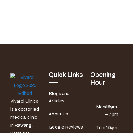
Quick Links
Opening
Hour
Blogs and
Articles
Vivardi Clinics
Monday
10am
is a doctor led
About Us
– 7pm
medical clinic
in Rawang,
Google Reviews
Tuesday
10am