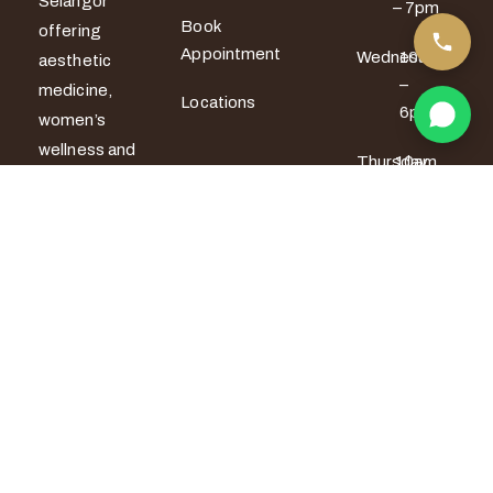
Selangor
– 7pm
Book
offering
Appointment
Wednesday
10am
aesthetic
–
medicine,
Locations
6pm
women’s
wellness and
Thursday
10am
men’s sexual
– 6pm
health
services. All
Friday
10am –
7pm
treatments
are provided
Saturday
9am –
by certified
5pm
medical
Sunday
9am –
professionals
5pm
with a strong
focus on
safety,