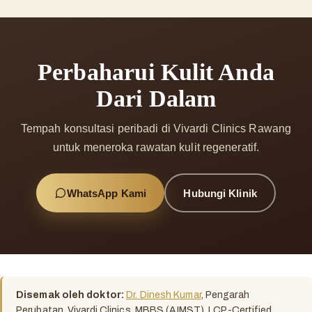
Perbaharui Kulit Anda
Dari Dalam
Tempah konsultasi peribadi di Vivardi Clinics Rawang
untuk meneroka rawatan kulit regeneratif.
WhatsApp Kami
Hubungi Klinik
Disemak oleh doktor:
Dr. Dinesh Kumar
, Pengarah
Perubatan, Vivardi Clinics. MBBS (AIMST), LCP-Certified