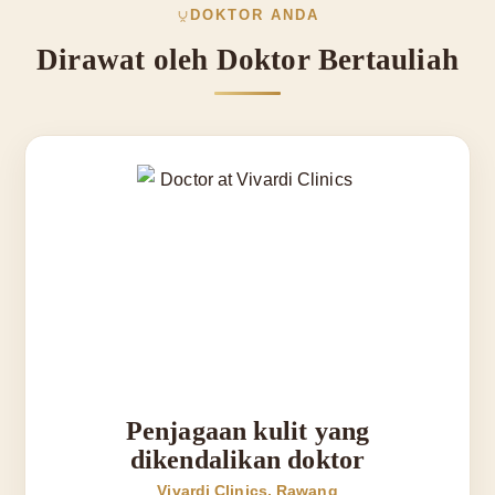
DOKTOR ANDA
Dirawat oleh Doktor Bertauliah
Penjagaan kulit yang
dikendalikan doktor
Vivardi Clinics, Rawang