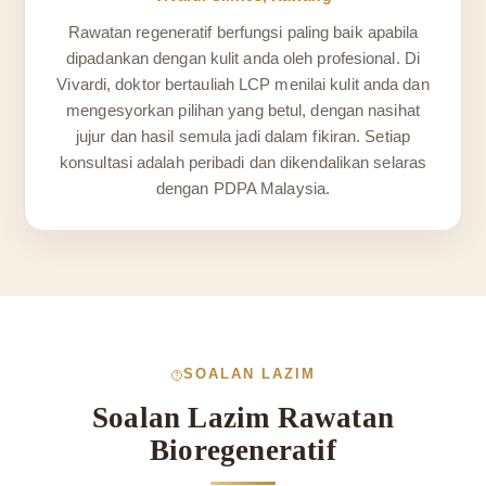
Rawatan regeneratif berfungsi paling baik apabila
dipadankan dengan kulit anda oleh profesional. Di
Vivardi, doktor bertauliah LCP menilai kulit anda dan
mengesyorkan pilihan yang betul, dengan nasihat
jujur dan hasil semula jadi dalam fikiran. Setiap
konsultasi adalah peribadi dan dikendalikan selaras
dengan PDPA Malaysia.
SOALAN LAZIM
Soalan Lazim Rawatan
Bioregeneratif