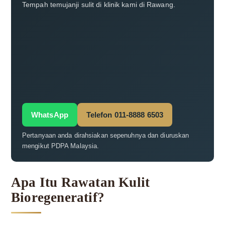
Tempah temujanji sulit di klinik kami di Rawang.
WhatsApp
Telefon 011-8888 6503
Pertanyaan anda dirahsiakan sepenuhnya dan diuruskan
mengikut PDPA Malaysia.
Apa Itu Rawatan Kulit
Bioregeneratif?