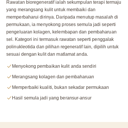
Rawatan bioregeneratif ialah sekumpulan terapi termaju
yang merangsang kulit untuk membaiki dan
memperbaharui dirinya. Daripada menutup masalah di
permukaan, ia menyokong proses semula jadi seperti
pengeluaran kolagen, kelembapan dan pembaharuan
sel. Kategori ini termasuk rawatan seperti penggalak
polinukleotida dan pilihan regeneratif lain, dipilih untuk
sesuai dengan kulit dan matlamat anda.
Menyokong pembaikan kulit anda sendiri
Merangsang kolagen dan pembaharuan
Memperbaiki kualiti, bukan sekadar permukaan
Hasil semula jadi yang beransur-ansur