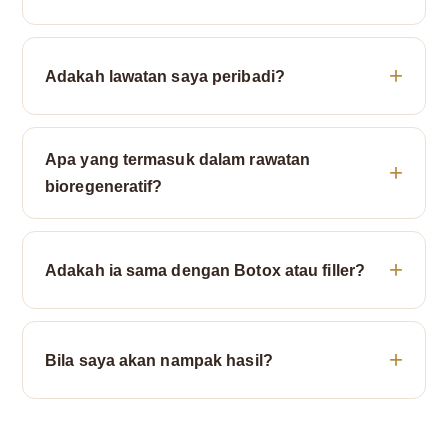
Adakah lawatan saya peribadi?
Apa yang termasuk dalam rawatan
bioregeneratif?
Adakah ia sama dengan Botox atau filler?
Bila saya akan nampak hasil?