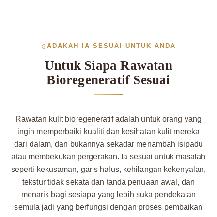
ADAKAH IA SESUAI UNTUK ANDA
Untuk Siapa Rawatan
Bioregeneratif Sesuai
Rawatan kulit bioregeneratif adalah untuk orang yang
ingin memperbaiki kualiti dan kesihatan kulit mereka
dari dalam, dan bukannya sekadar menambah isipadu
atau membekukan pergerakan. Ia sesuai untuk masalah
seperti kekusaman, garis halus, kehilangan kekenyalan,
tekstur tidak sekata dan tanda penuaan awal, dan
menarik bagi sesiapa yang lebih suka pendekatan
semula jadi yang berfungsi dengan proses pembaikan