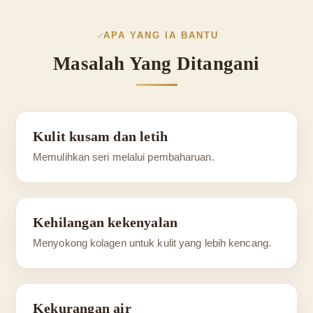
APA YANG IA BANTU
Masalah Yang Ditangani
Kulit kusam dan letih
Memulihkan seri melalui pembaharuan.
Kehilangan kekenyalan
Menyokong kolagen untuk kulit yang lebih kencang.
Kekurangan air