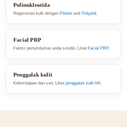
Polinukleotida
Regenerasi kulit dengan
Plinest
and
Polyphil
.
Facial PRP
Faktor pertumbuhan anda sendiri. Lihat
Facial PRP
.
Penggalak kulit
Kelembapan dan seri. Lihat
penggalak kulit HA
.