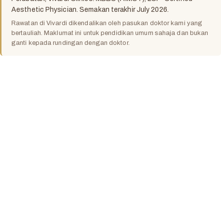
Aesthetic Physician. Semakan terakhir July 2026.
Rawatan di Vivardi dikendalikan oleh pasukan doktor kami yang
bertauliah. Maklumat ini untuk pendidikan umum sahaja dan bukan
ganti kepada rundingan dengan doktor.