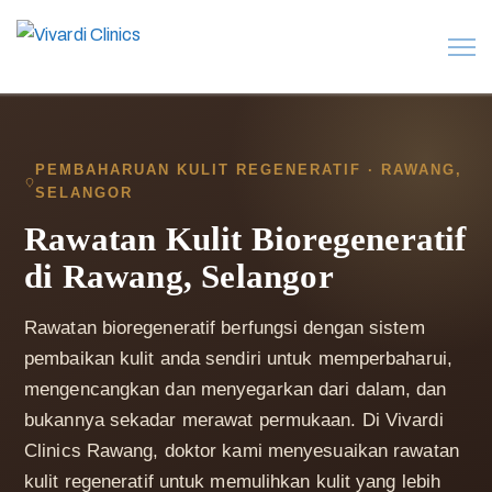
PEMBAHARUAN KULIT REGENERATIF · RAWANG,
SELANGOR
Rawatan Kulit Bioregeneratif
di Rawang, Selangor
Rawatan bioregeneratif berfungsi dengan sistem
pembaikan kulit anda sendiri untuk memperbaharui,
mengencangkan dan menyegarkan dari dalam, dan
bukannya sekadar merawat permukaan. Di Vivardi
Clinics Rawang, doktor kami menyesuaikan rawatan
kulit regeneratif untuk memulihkan kulit yang lebih