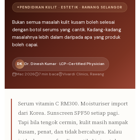
PENDIDIKAN KULIT · ESTETIK · RAWANG SELANGOR
Bukan semua masalah kulit kusam boleh selesai
dengan botol serums yang cantik. Kadang-kadang
masalahnya lebih dalam daripada apa yang produk
boleh capai.
DK
Dr. Dinesh Kumar · LCP-Certified Physician
Mac 2026
7 min baca
Vivardi Clinics, Rawang
Serum vitamin C RM300. Moisturiser import
dari Korea. Sunscreen SPF50 setiap pagi.
Tapi bila tengok cermin, kulit masih nampak
kusam, penat, dan tidak bercahaya. Kalau