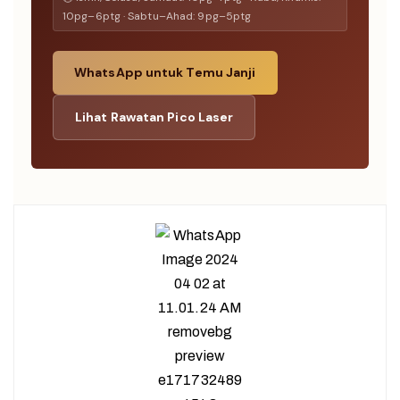
10pg–6ptg · Sabtu–Ahad: 9pg–5ptg
WhatsApp untuk Temu Janji
Lihat Rawatan Pico Laser