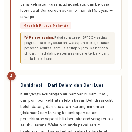
yang kelihatan kusam, tidak sekata, dan berusia
lebih awal. Sunscreen bukan pilihan di Malaysia —
ia wajib.
Masalah Khusus Malaysia
Pakai sunscreen SPF50+ setiap
pagi tanpa pengecualian, walaupun bekerja dalam
pejabat. Aplikasi semula setiap 2 jam jika berada
di luar. Ini adalah pelaburan skincare terbaik yang
anda boleh buat.
4
Dehidrasi — Dari Dalam dan Dari Luar
Kulit yang kekurangan air nampak kusam, “flat”,
dan pori-pori kelihatan lebih besar. Dehidrasi kulit
boleh datang dari dua arah: kurang minum air
(dalaman) dan kurang kelembapan dalam
persekitaran seperti bilik ber-aircond yang terlalu
sejuk (luaran). Walaupun anda pakai serum
hyaluronic acid yang terbaik, kalau badan tidak