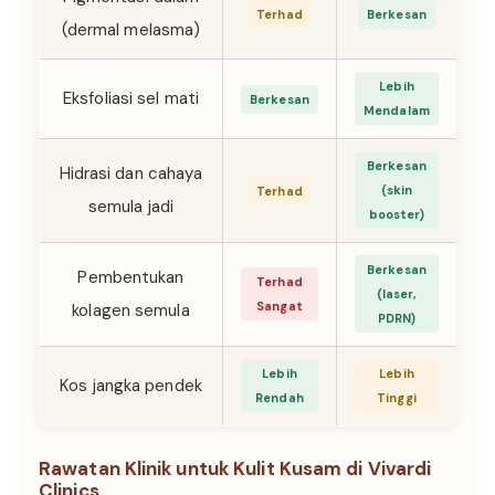
Terhad
Berkesan
(dermal melasma)
Lebih
Eksfoliasi sel mati
Berkesan
Mendalam
Berkesan
Hidrasi dan cahaya
(skin
Terhad
semula jadi
booster)
Berkesan
Pembentukan
Terhad
(laser,
Sangat
kolagen semula
PDRN)
Lebih
Lebih
Kos jangka pendek
Rendah
Tinggi
Rawatan Klinik untuk Kulit Kusam di Vivardi
Clinics