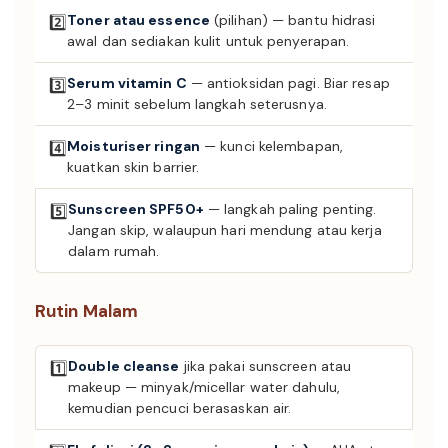
Toner atau essence
(pilihan) — bantu hidrasi
2️⃣
awal dan sediakan kulit untuk penyerapan.
Serum vitamin C
— antioksidan pagi. Biar resap
3️⃣
2–3 minit sebelum langkah seterusnya.
Moisturiser ringan
— kunci kelembapan,
4️⃣
kuatkan skin barrier.
Sunscreen SPF50+
— langkah paling penting.
5️⃣
Jangan skip, walaupun hari mendung atau kerja
dalam rumah.
Rutin Malam
Double cleanse
jika pakai sunscreen atau
1️⃣
makeup — minyak/micellar water dahulu,
kemudian pencuci berasaskan air.