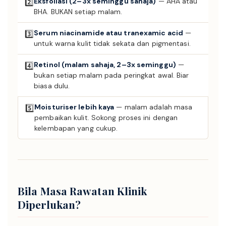
Eksfoliasi (2–3x seminggu sahaja)
— AHA atau
2️⃣
BHA. BUKAN setiap malam.
Serum niacinamide atau tranexamic acid
—
3️⃣
untuk warna kulit tidak sekata dan pigmentasi.
Retinol (malam sahaja, 2–3x seminggu)
—
4️⃣
bukan setiap malam pada peringkat awal. Biar
biasa dulu.
Moisturiser lebih kaya
— malam adalah masa
5️⃣
pembaikan kulit. Sokong proses ini dengan
kelembapan yang cukup.
Bila Masa Rawatan Klinik
Diperlukan?