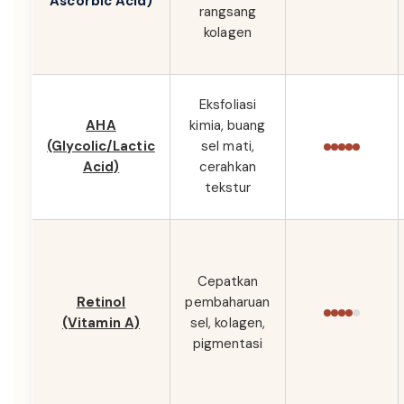
Ascorbic Acid)
rangsang
kolagen
Eksfoliasi
AHA
kimia, buang
(Glycolic/Lactic
sel mati,
Acid)
cerahkan
tekstur
Cepatkan
Retinol
pembaharuan
(Vitamin A)
sel, kolagen,
pigmentasi