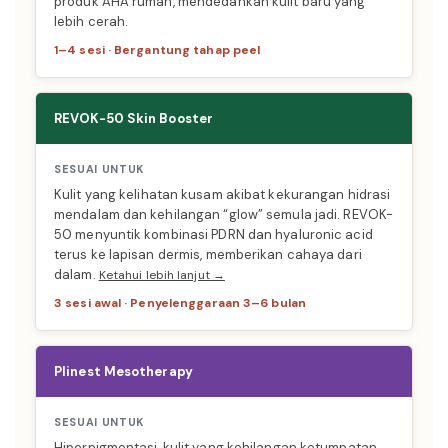
produk AHA rumah, mendedahkan kulit baru yang
lebih cerah.
1–4 sesi · Bergantung tahap peel
REVOK-50 Skin Booster
SESUAI UNTUK
Kulit yang kelihatan kusam akibat kekurangan hidrasi
mendalam dan kehilangan “glow” semula jadi. REVOK-
50 menyuntik kombinasi PDRN dan hyaluronic acid
terus ke lapisan dermis, memberikan cahaya dari
dalam.
Ketahui lebih lanjut →
3 sesi awal · Penyelenggaraan 3–6 bulan
Plinest Mesotherapy
SESUAI UNTUK
Hiperpigmentasi, kulit yang kehilangan ketumpatan,