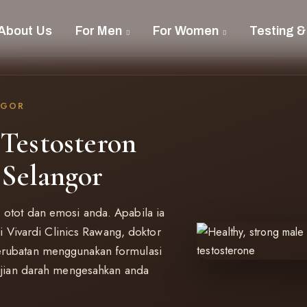
About Us
For Men
For Women
Testing &
NGOR
Testosteron
 Selangor
otot dan emosi anda. Apabila ia
Di Vivardi Clinics Rawang, doktor
erubatan menggunakan formulasi
 ujian darah mengesahkan anda