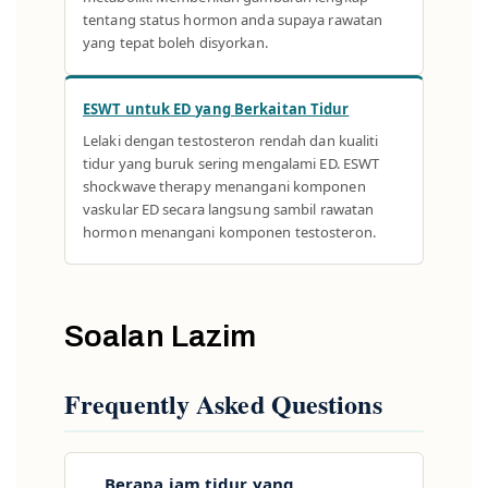
tentang status hormon anda supaya rawatan
yang tepat boleh disyorkan.
ESWT untuk ED yang Berkaitan Tidur
Lelaki dengan testosteron rendah dan kualiti
tidur yang buruk sering mengalami ED. ESWT
shockwave therapy menangani komponen
vaskular ED secara langsung sambil rawatan
hormon menangani komponen testosteron.
Soalan Lazim
Frequently Asked Questions
Berapa jam tidur yang