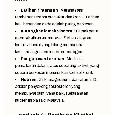
Latihan rintangan:
Merangsang
rembesan testosteron akut dan kronik. Latihan
kaki besar dan dada adalah paling berkesan.
Kurangkan lemak visceral:
Lemak perut
meningkatkan aromatase. Setiap kilogram
lemak visceral yang hilang membantu
keseimbangan testosteron-estrogen.
Pengurusan tekanan:
Meditasi,
pernafasan dalam, atau sebarang aktiviti yang
secara berkesan menurunkan kortisol kronik.
Nutrien:
Zink, magnesium, dan vitamin D
adalah penyokong testosteron yang
mempunyai bukti yang baik. Kekurangan
nutrien ini biasa di Malaysia.