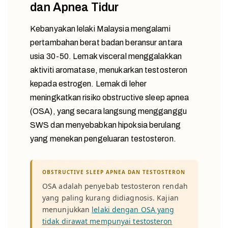
dan Apnea Tidur
Kebanyakan lelaki Malaysia mengalami
pertambahan berat badan beransur antara
usia 30-50. Lemak visceral menggalakkan
aktiviti aromatase, menukarkan testosteron
kepada estrogen. Lemak di leher
meningkatkan risiko obstructive sleep apnea
(OSA), yang secara langsung mengganggu
SWS dan menyebabkan hipoksia berulang
yang menekan pengeluaran testosteron.
OBSTRUCTIVE SLEEP APNEA DAN TESTOSTERON
OSA adalah penyebab testosteron rendah
yang paling kurang didiagnosis. Kajian
menunjukkan
lelaki dengan OSA yang
tidak dirawat mempunyai testosteron