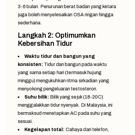
3-6 bulan. Penurunan berat badan yang ketara
juga boleh menyelesaikan OSA ringan hingga
sederhana.
Langkah 2: Optimumkan
Kebersihan Tidur
Waktu tidur dan bangun yang
konsisten:
Tidur dan bangun pada waktu
yang sama setiap hari (termasuk hujung
minggu) mengukuhkan ritma sirkadian yang
menyokong pengeluaran testosteron.
Suhu bilik:
Bilik yang sejuk (18-20C)
menggalakkan tidur nyenyak. Di Malaysia, ini
bermaksud menetapkan AC pada suhu yang
sesuai.
Kegelapan total:
Cahaya dari telefon,