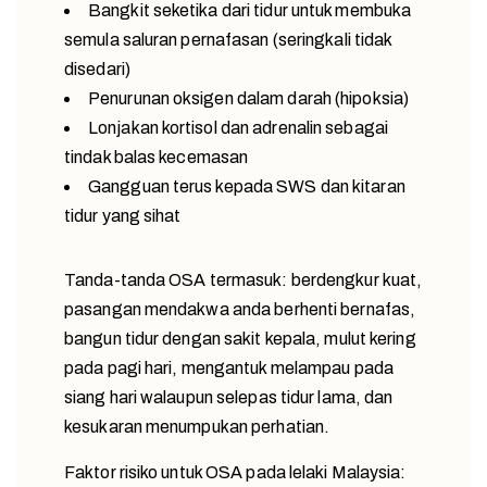
Bangkit seketika dari tidur untuk membuka
semula saluran pernafasan (seringkali tidak
disedari)
Penurunan oksigen dalam darah (hipoksia)
Lonjakan kortisol dan adrenalin sebagai
tindak balas kecemasan
Gangguan terus kepada SWS dan kitaran
tidur yang sihat
Tanda-tanda OSA termasuk: berdengkur kuat,
pasangan mendakwa anda berhenti bernafas,
bangun tidur dengan sakit kepala, mulut kering
pada pagi hari, mengantuk melampau pada
siang hari walaupun selepas tidur lama, dan
kesukaran menumpukan perhatian.
Faktor risiko untuk OSA pada lelaki Malaysia: