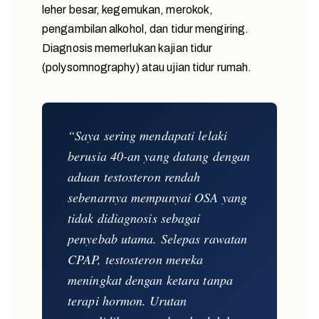
leher besar, kegemukan, merokok,
pengambilan alkohol, dan tidur mengiring.
Diagnosis memerlukan kajian tidur
(polysomnography) atau ujian tidur rumah.
“Saya sering mendapati lelaki
berusia 40-an yang datang dengan
aduan testosteron rendah
sebenarnya mempunyai OSA yang
tidak didiagnosis sebagai
penyebab utama. Selepas rawatan
CPAP, testosteron mereka
meningkat dengan ketara tanpa
terapi hormon. Urutan