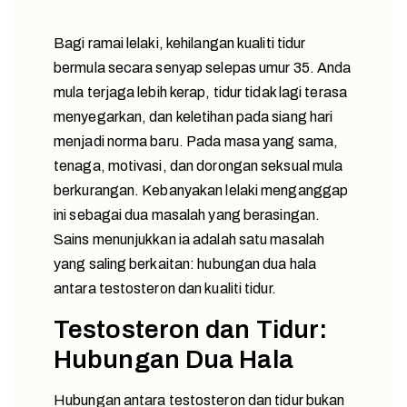
Bagi ramai lelaki, kehilangan kualiti tidur
bermula secara senyap selepas umur 35. Anda
mula terjaga lebih kerap, tidur tidak lagi terasa
menyegarkan, dan keletihan pada siang hari
menjadi norma baru. Pada masa yang sama,
tenaga, motivasi, dan dorongan seksual mula
berkurangan. Kebanyakan lelaki menganggap
ini sebagai dua masalah yang berasingan.
Sains menunjukkan ia adalah satu masalah
yang saling berkaitan: hubungan dua hala
antara testosteron dan kualiti tidur.
Testosteron dan Tidur:
Hubungan Dua Hala
Hubungan antara testosteron dan tidur bukan