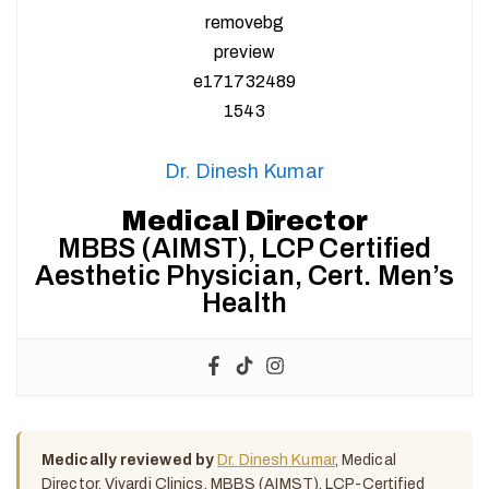
Dr. Dinesh Kumar
Medical Director
MBBS (AIMST), LCP Certified
Aesthetic Physician, Cert. Men’s
Health
Medically reviewed by
Dr. Dinesh Kumar
, Medical
Director, Vivardi Clinics. MBBS (AIMST), LCP-Certified