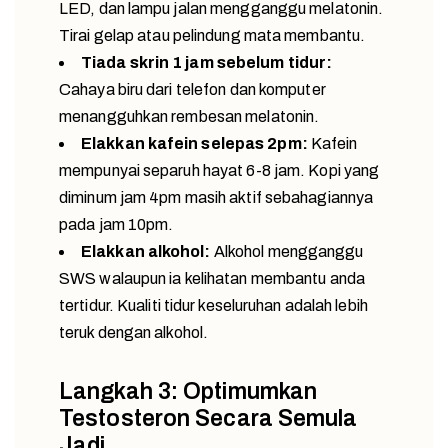
LED, dan lampu jalan mengganggu melatonin.
Tirai gelap atau pelindung mata membantu.
Tiada skrin 1 jam sebelum tidur:
Cahaya biru dari telefon dan komputer
menangguhkan rembesan melatonin.
Elakkan kafein selepas 2pm:
Kafein
mempunyai separuh hayat 6-8 jam. Kopi yang
diminum jam 4pm masih aktif sebahagiannya
pada jam 10pm.
Elakkan alkohol:
Alkohol mengganggu
SWS walaupun ia kelihatan membantu anda
tertidur. Kualiti tidur keseluruhan adalah lebih
teruk dengan alkohol.
Langkah 3: Optimumkan
Testosteron Secara Semula
Jadi