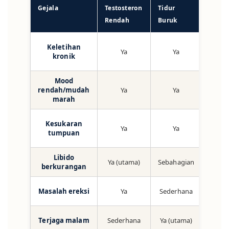
Kedua
Gejala
Testosteron
Tidur
Duan
Rendah
Buruk
Ser
Keletihan
Ya
Ya
ked
kronik
dua
Mood
Ser
rendah/mudah
Ya
Ya
ked
marah
dua
Ser
Kesukaran
Ya
Ya
ked
tumpuan
dua
Libido
Testo
Ya (utama)
Sebahagian
berkurangan
dom
Testo
Masalah ereksi
Ya
Sederhana
dom
Ti
Terjaga malam
Sederhana
Ya (utama)
dom