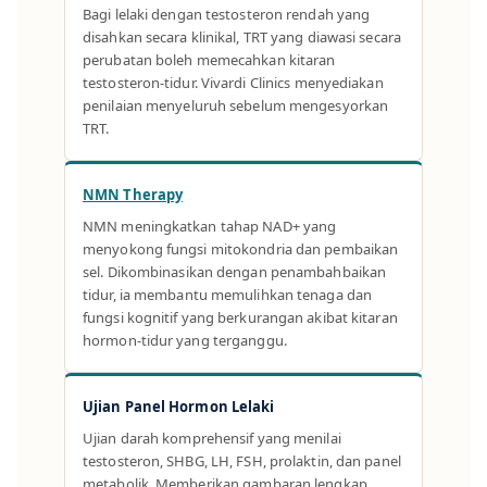
Bagi lelaki dengan testosteron rendah yang
disahkan secara klinikal, TRT yang diawasi secara
perubatan boleh memecahkan kitaran
testosteron-tidur. Vivardi Clinics menyediakan
penilaian menyeluruh sebelum mengesyorkan
TRT.
NMN Therapy
NMN meningkatkan tahap NAD+ yang
menyokong fungsi mitokondria dan pembaikan
sel. Dikombinasikan dengan penambahbaikan
tidur, ia membantu memulihkan tenaga dan
fungsi kognitif yang berkurangan akibat kitaran
hormon-tidur yang terganggu.
Ujian Panel Hormon Lelaki
Ujian darah komprehensif yang menilai
testosteron, SHBG, LH, FSH, prolaktin, dan panel
metabolik. Memberikan gambaran lengkap