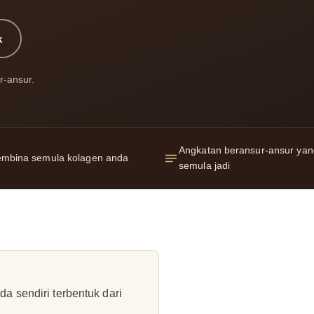
k
r-ansur.
Angkatan beransur-ansur yan
mbina semula kolagen anda
semula jadi
a sendiri terbentuk dari