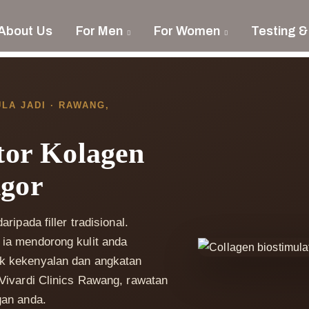
About Us
For Men
For Women
Testing &
A JADI · RAWANG,
ator Kolagen
ngor
ripada filler tradisional.
ia mendorong kulit anda
k kekenyalan dan angkatan
Vivardi Clinics Rawang, rawatan
gan anda.