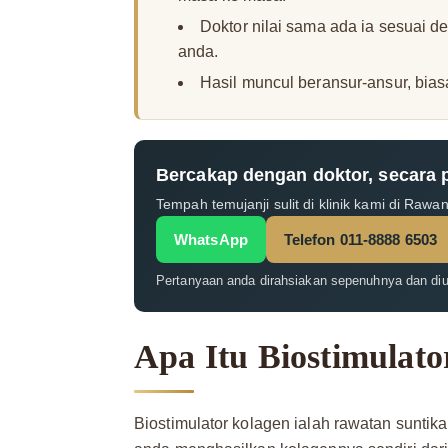
Doktor nilai sama ada ia sesuai d
anda.
Hasil muncul beransur-ansur, bia
Bercakap dengan doktor, secara 
Tempah temujanji sulit di klinik kami di Rawa
WhatsApp
Telefon 011-8888 6503
Pertanyaan anda dirahsiakan sepenuhnya dan di
Apa Itu Biostimulato
Biostimulator kolagen ialah rawatan suntik