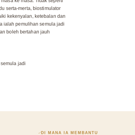
 masa ke masa. Tidak seperti
du serta-merta, biostimulator
iki kekenyalan, ketebalan dan
nya ialah pemulihan semula jadi
an boleh bertahan jauh
 semula jadi
DI MANA IA MEMBANTU