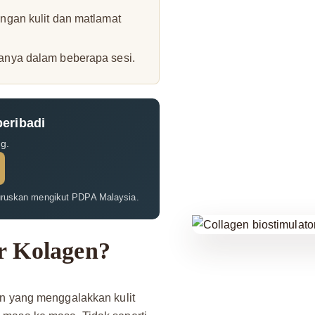
engan kulit dan matlamat
sanya dalam beberapa sesi.
peribadi
ng.
uruskan mengikut PDPA Malaysia.
r Kolagen?
an yang menggalakkan kulit