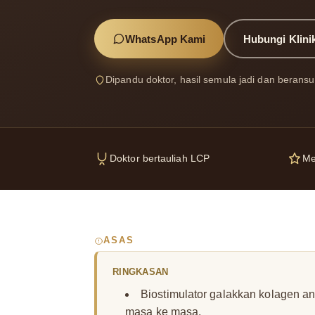
WhatsApp Kami
Hubungi Klini
Dipandu doktor, hasil semula jadi dan beransu
Doktor bertauliah LCP
Me
ASAS
RINGKASAN
Biostimulator galakkan kolagen and
masa ke masa.