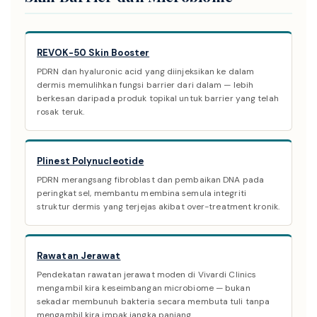
REVOK-50 Skin Booster
PDRN dan hyaluronic acid yang diinjeksikan ke dalam
dermis memulihkan fungsi barrier dari dalam — lebih
berkesan daripada produk topikal untuk barrier yang telah
rosak teruk.
Plinest Polynucleotide
PDRN merangsang fibroblast dan pembaikan DNA pada
peringkat sel, membantu membina semula integriti
struktur dermis yang terjejas akibat over-treatment kronik.
Rawatan Jerawat
Pendekatan rawatan jerawat moden di Vivardi Clinics
mengambil kira keseimbangan microbiome — bukan
sekadar membunuh bakteria secara membuta tuli tanpa
mengambil kira impak jangka panjang.