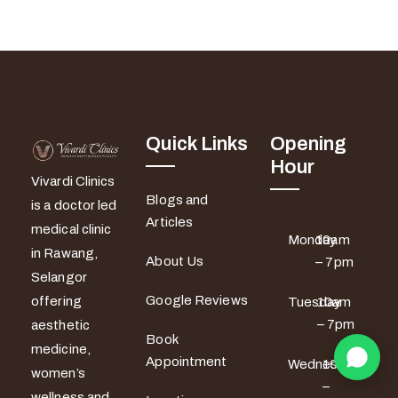
Quick Links
Opening
Hour
Vivardi Clinics
Blogs and
is a doctor led
Articles
medical clinic
Monday
10am
in Rawang,
About Us
– 7pm
Selangor
Google Reviews
offering
Tuesday
10am
– 7pm
aesthetic
Book
medicine,
Appointment
Wednesday
10am
women’s
–
wellness and