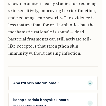
shown promise in early studies for reducing
skin sensitivity, improving barrier function,
and reducing acne severity. The evidence is
less mature than for oral probiotics but the
mechanistic rationale is sound — dead
bacterial fragments can still activate toll-
like receptors that strengthen skin
immunity without causing infection.
Apa itu skin microbiome?
+
Skin microbiome adalah komuniti mikroorganisma
— terutamanya bakteria — yang hidup di
Kenapa terlalu banyak skincare
+
permukaan kulit. Apabila seimbang, mereka