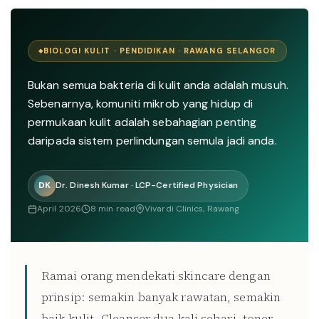
BIOLOGI KULIT · PENDIDIKAN · RAWANG SELANGOR
Bukan semua bakteria di kulit anda adalah musuh.
Sebenarnya, komuniti mikrob yang hidup di
permukaan kulit adalah sebahagian penting
daripada sistem perlindungan semula jadi anda.
DK
Dr. Dinesh Kumar · LCP-Certified Physician
April 2026
8 min read
Vivardi Clinics, Rawang
Ramai orang mendekati skincare dengan
prinsip: semakin banyak rawatan, semakin
baik kulit. Cleanser dua kali sehari, toner,